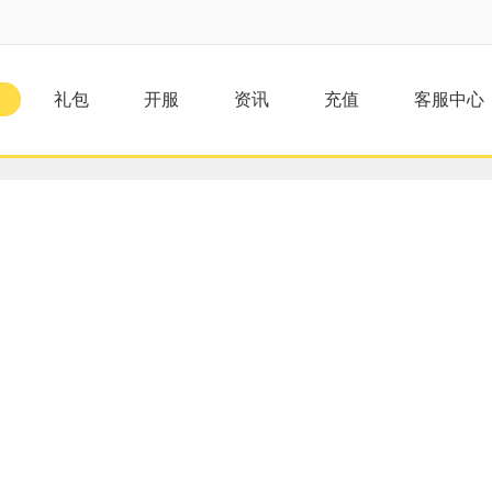
礼包
开服
资讯
充值
客服中心