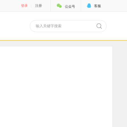


登录
|
注册
客服
公众号