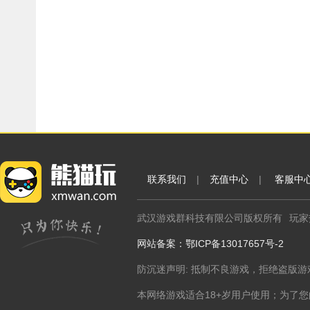
联系我们
|
充值中心
|
客服中
武汉游戏群科技有限公司版权所有
玩家热
网站备案：鄂ICP备13017657号-2
防沉迷声明: 抵制不良游戏，拒绝盗版游
本网络游戏适合18+岁用户使用；为了