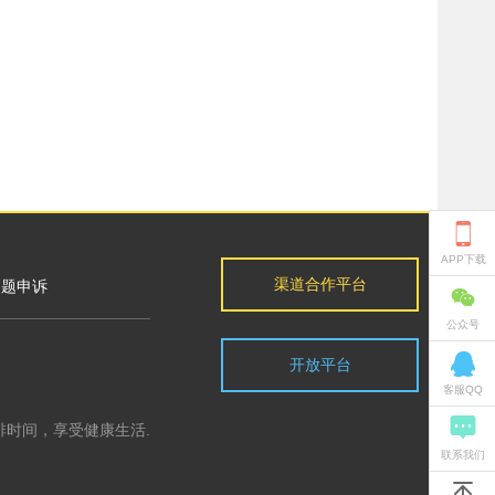

APP下载
渠道合作平台
问题申诉

公众号

开放平台
客服QQ

排时间，享受健康生活.
联系我们
