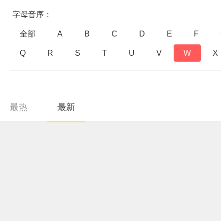
字母音序：
全部
A
B
C
D
E
F
Q
R
S
T
U
V
W
X
最热
最新