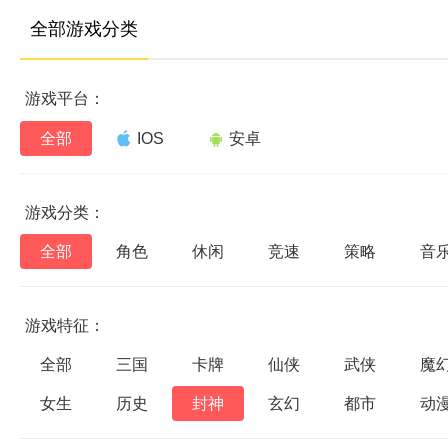
全部游戏分类
游戏平台：
全部
IOS
安卓
游戏分类：
全部
角色
休闲
竞速
策略
音
游戏特征：
全部
三国
卡牌
仙侠
武侠
魔
女生
历史
封神
玄幻
都市
动