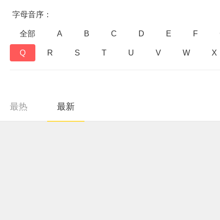
字母音序：
全部
A
B
C
D
E
F
Q
R
S
T
U
V
W
X
最热
最新