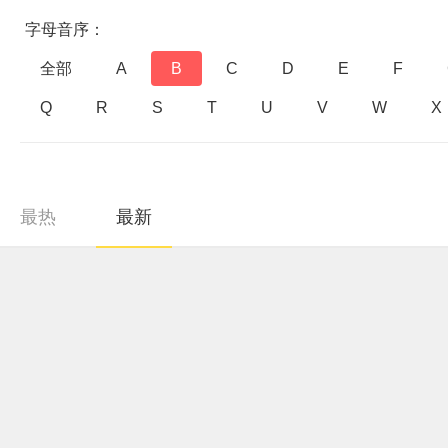
字母音序：
全部
A
B
C
D
E
F
Q
R
S
T
U
V
W
X
最热
最新