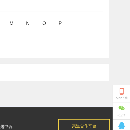
M
N
O
P

APP下载

公众号

渠道合作平台
问题申诉