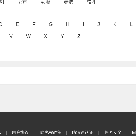
幻
都市
动漫
养成
格斗
D
E
F
G
H
I
J
K
L
V
W
X
Y
Z
心
|
用户协议
|
隐私权政策
|
防沉迷认证
|
帐号安全
|