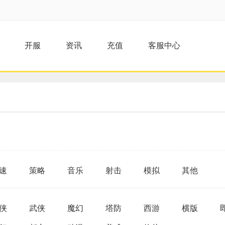
开服
资讯
充值
客服中心
速
策略
音乐
射击
模拟
其他
侠
武侠
魔幻
塔防
西游
横版