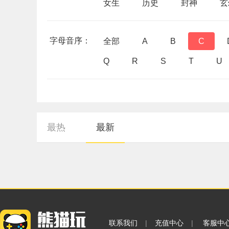
女生
历史
封神
玄
字母音序：
全部
A
B
C
Q
R
S
T
U
最热
最新
联系我们
|
充值中心
|
客服中