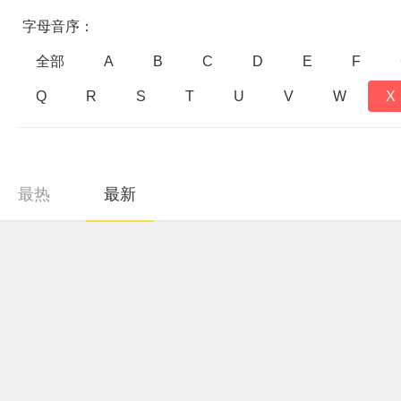
字母音序：
全部
A
B
C
D
E
F
Q
R
S
T
U
V
W
X
最热
最新