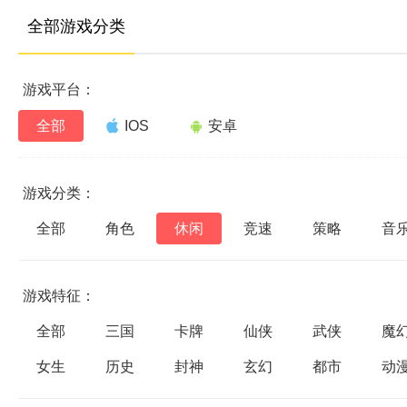
全部游戏分类
游戏平台：
全部
IOS
安卓
游戏分类：
全部
角色
休闲
竞速
策略
音
游戏特征：
全部
三国
卡牌
仙侠
武侠
魔
女生
历史
封神
玄幻
都市
动