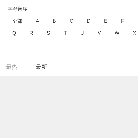
字母音序：
全部
A
B
C
D
E
F
Q
R
S
T
U
V
W
X
最热
最新