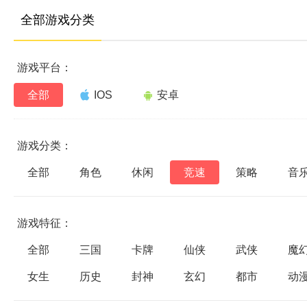
全部游戏分类
游戏平台：
全部
IOS
安卓
游戏分类：
全部
角色
休闲
竞速
策略
音
游戏特征：
全部
三国
卡牌
仙侠
武侠
魔
女生
历史
封神
玄幻
都市
动