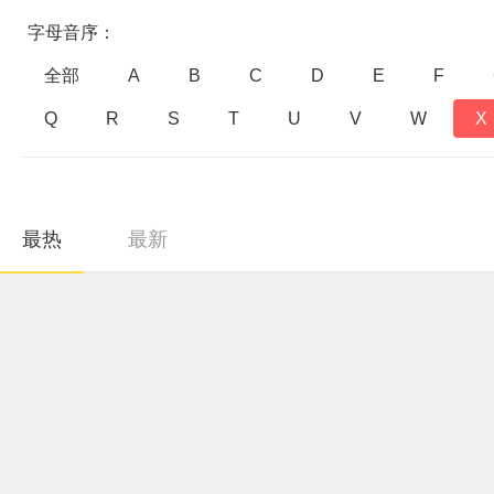
字母音序：
全部
A
B
C
D
E
F
Q
R
S
T
U
V
W
X
最热
最新