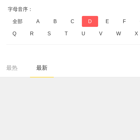
字母音序：
全部
A
B
C
D
E
F
Q
R
S
T
U
V
W
X
最热
最新