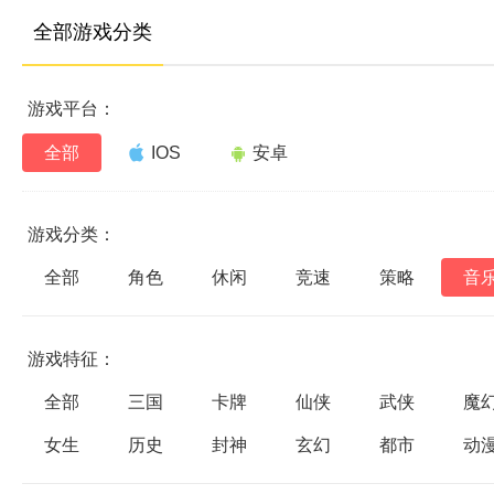
全部游戏分类
游戏平台：
全部
IOS
安卓
游戏分类：
全部
角色
休闲
竞速
策略
音
游戏特征：
全部
三国
卡牌
仙侠
武侠
魔
女生
历史
封神
玄幻
都市
动