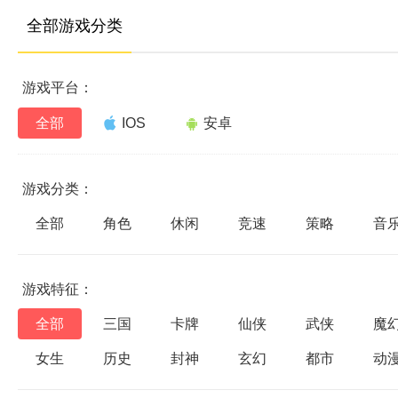
全部游戏分类
游戏平台：
全部
IOS
安卓
游戏分类：
全部
角色
休闲
竞速
策略
音
游戏特征：
全部
三国
卡牌
仙侠
武侠
魔
女生
历史
封神
玄幻
都市
动