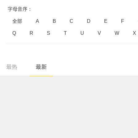
字母音序：
全部
A
B
C
D
E
F
Q
R
S
T
U
V
W
X
最热
最新