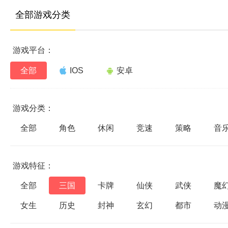
全部游戏分类
游戏平台：
全部
IOS
安卓
游戏分类：
全部
角色
休闲
竞速
策略
音
游戏特征：
全部
三国
卡牌
仙侠
武侠
魔
女生
历史
封神
玄幻
都市
动