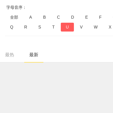
字母音序：
全部
A
B
C
D
E
F
Q
R
S
T
U
V
W
X
最热
最新