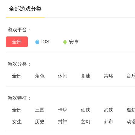
全部游戏分类
游戏平台：
全部
IOS
安卓
游戏分类：
全部
角色
休闲
竞速
策略
音
游戏特征：
全部
三国
卡牌
仙侠
武侠
魔
女生
历史
封神
玄幻
都市
动