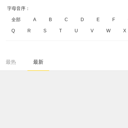
字母音序：
全部
A
B
C
D
E
F
Q
R
S
T
U
V
W
X
最热
最新