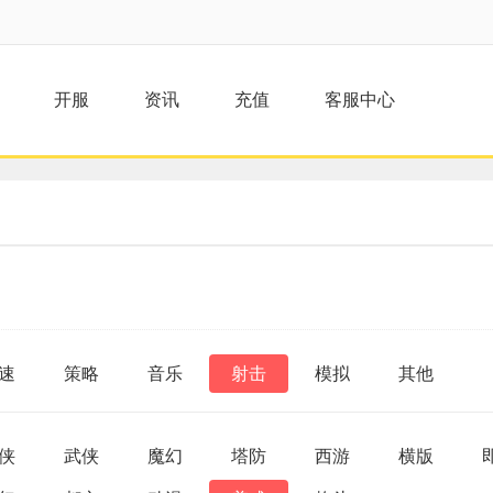
开服
资讯
充值
客服中心
速
策略
音乐
射击
模拟
其他
侠
武侠
魔幻
塔防
西游
横版