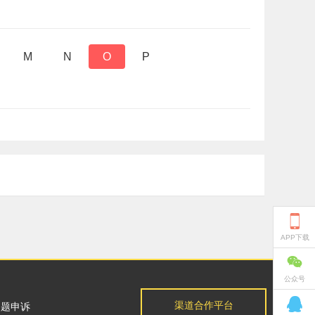
M
N
O
P

APP下载

公众号

渠道合作平台
问题申诉