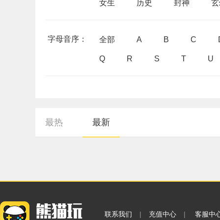
女生
历史
封神
玄
字母音序：
全部
A
B
C
Q
R
S
T
U
最热
最新
联系我们
|
充值中心
|
客服中