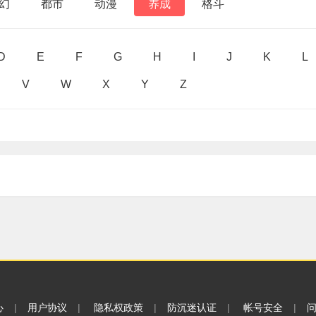
幻
都市
动漫
养成
格斗
D
E
F
G
H
I
J
K
L
V
W
X
Y
Z
心
|
用户协议
|
隐私权政策
|
防沉迷认证
|
帐号安全
|