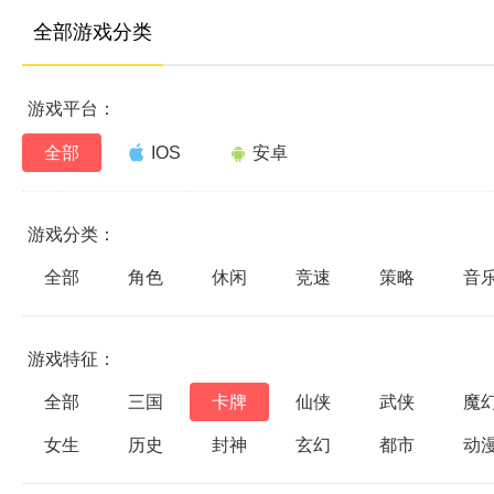
全部游戏分类
游戏平台：
全部
IOS
安卓
游戏分类：
全部
角色
休闲
竞速
策略
音
游戏特征：
全部
三国
卡牌
仙侠
武侠
魔
女生
历史
封神
玄幻
都市
动