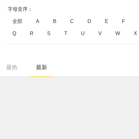
字母音序：
全部
A
B
C
D
E
F
Q
R
S
T
U
V
W
X
最热
最新