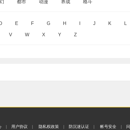
幻
都市
动漫
养成
格斗
D
E
F
G
H
I
J
K
L
V
W
X
Y
Z
心
|
用户协议
|
隐私权政策
|
防沉迷认证
|
帐号安全
|