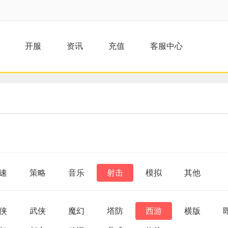
开服
资讯
充值
客服中心
速
策略
音乐
射击
模拟
其他
侠
武侠
魔幻
塔防
西游
横版