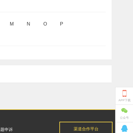
M
N
O
P

APP下载

公众号

渠道合作平台
问题申诉