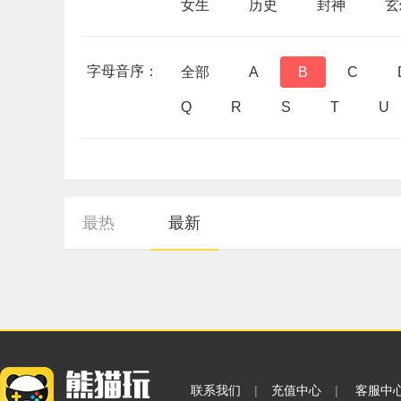
女生
历史
封神
玄
字母音序：
全部
A
B
C
Q
R
S
T
U
最热
最新
联系我们
|
充值中心
|
客服中