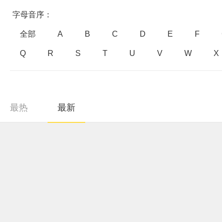
字母音序：
全部
A
B
C
D
E
F
Q
R
S
T
U
V
W
X
最热
最新