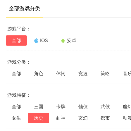
全部游戏分类
游戏平台：
全部
IOS
安卓
游戏分类：
全部
角色
休闲
竞速
策略
音
游戏特征：
全部
三国
卡牌
仙侠
武侠
魔
女生
历史
封神
玄幻
都市
动