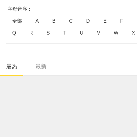
字母音序：
全部
A
B
C
D
E
F
Q
R
S
T
U
V
W
X
最热
最新