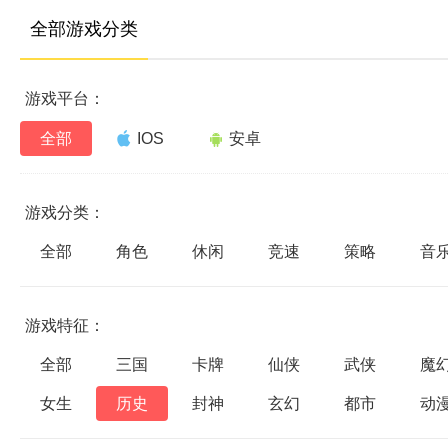
全部游戏分类
游戏平台：
全部
IOS
安卓
游戏分类：
全部
角色
休闲
竞速
策略
音
游戏特征：
全部
三国
卡牌
仙侠
武侠
魔
女生
历史
封神
玄幻
都市
动