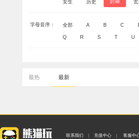
女生
历史
封神
玄
字母音序：
全部
A
B
C
Q
R
S
T
U
最热
最新
联系我们
|
充值中心
|
客服中