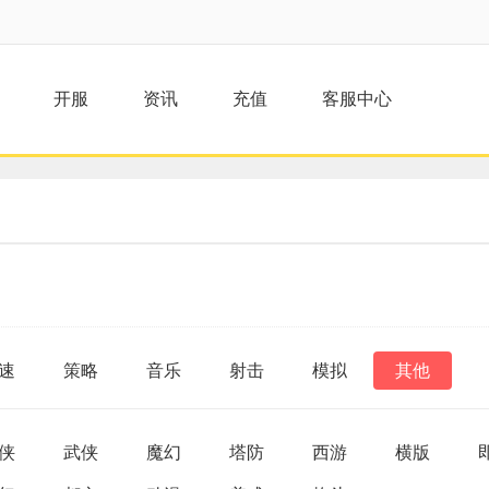
开服
资讯
充值
客服中心
速
策略
音乐
射击
模拟
其他
侠
武侠
魔幻
塔防
西游
横版