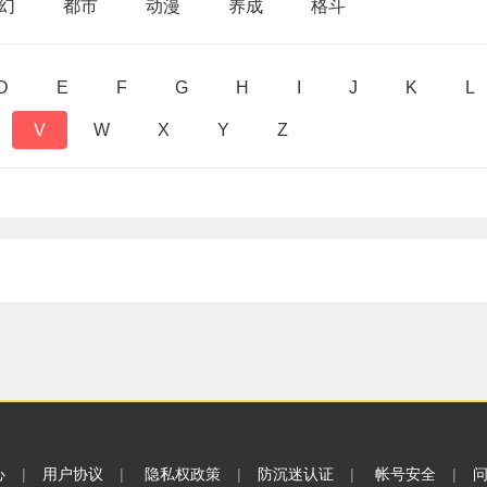
幻
都市
动漫
养成
格斗
D
E
F
G
H
I
J
K
L
V
W
X
Y
Z
心
|
用户协议
|
隐私权政策
|
防沉迷认证
|
帐号安全
|