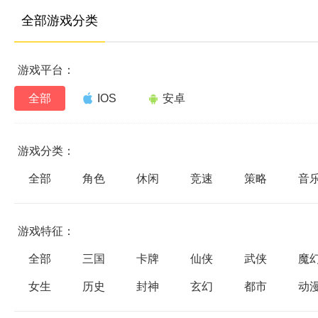
全部游戏分类
游戏平台：
全部
IOS
安卓
游戏分类：
全部
角色
休闲
竞速
策略
音
游戏特征：
全部
三国
卡牌
仙侠
武侠
魔
女生
历史
封神
玄幻
都市
动