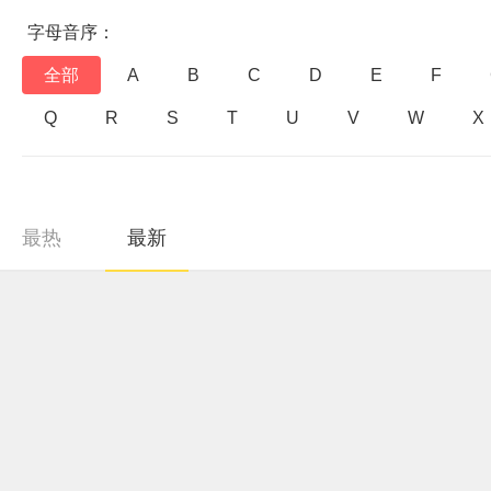
字母音序：
全部
A
B
C
D
E
F
Q
R
S
T
U
V
W
X
最热
最新