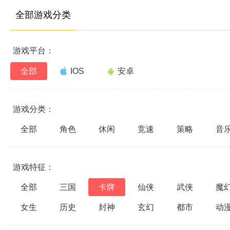
全部游戏分类
游戏平台：
全部
IOS
安卓
游戏分类：
全部
角色
休闲
竞速
策略
音
游戏特征：
全部
三国
卡牌
仙侠
武侠
魔
女生
历史
封神
玄幻
都市
动