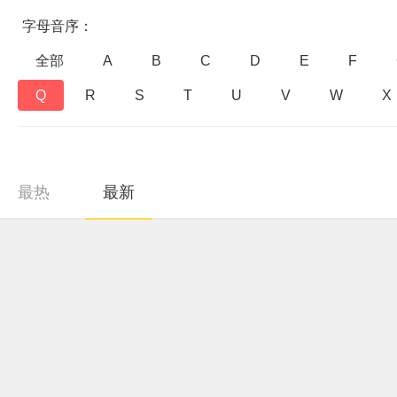
字母音序：
全部
A
B
C
D
E
F
Q
R
S
T
U
V
W
X
最热
最新