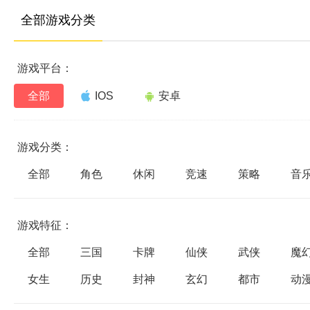
全部游戏分类
游戏平台：
全部
IOS
安卓
游戏分类：
全部
角色
休闲
竞速
策略
音
游戏特征：
全部
三国
卡牌
仙侠
武侠
魔
女生
历史
封神
玄幻
都市
动