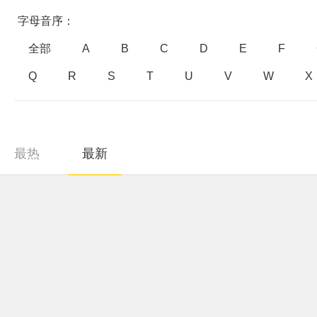
字母音序：
全部
A
B
C
D
E
F
Q
R
S
T
U
V
W
X
最热
最新