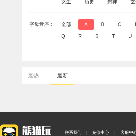
女生
历史
封神
玄
字母音序：
全部
A
B
C
Q
R
S
T
U
最热
最新
联系我们
|
充值中心
|
客服中