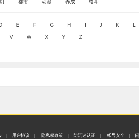
幻
都市
动漫
养成
格斗
D
E
F
G
H
I
J
K
L
V
W
X
Y
Z
心
|
用户协议
|
隐私权政策
|
防沉迷认证
|
帐号安全
|