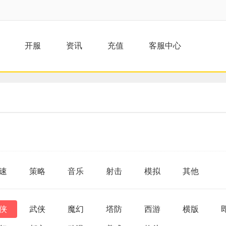
开服
资讯
充值
客服中心
速
策略
音乐
射击
模拟
其他
侠
武侠
魔幻
塔防
西游
横版