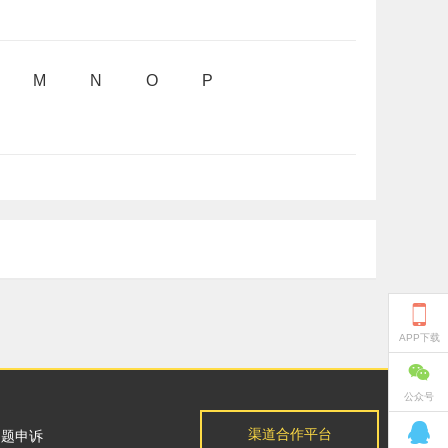
M
N
O
P

APP下载

公众号

渠道合作平台
问题申诉