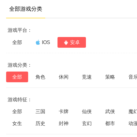
全部游戏分类
游戏平台：
全部
IOS
安卓
游戏分类：
全部
角色
休闲
竞速
策略
音
游戏特征：
全部
三国
卡牌
仙侠
武侠
魔
女生
历史
封神
玄幻
都市
动