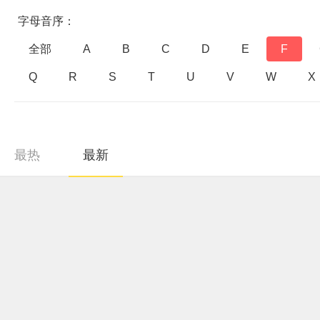
字母音序：
全部
A
B
C
D
E
F
Q
R
S
T
U
V
W
X
最热
最新