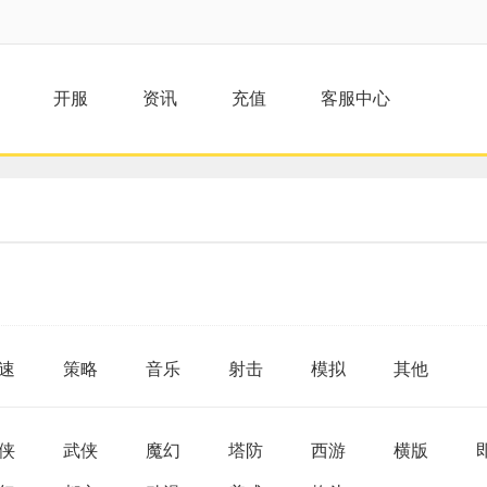
开服
资讯
充值
客服中心
速
策略
音乐
射击
模拟
其他
侠
武侠
魔幻
塔防
西游
横版