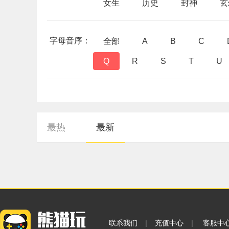
女生
历史
封神
玄
字母音序：
全部
A
B
C
Q
R
S
T
U
最热
最新
联系我们
|
充值中心
|
客服中