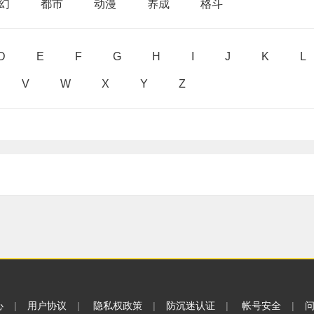
幻
都市
动漫
养成
格斗
D
E
F
G
H
I
J
K
L
V
W
X
Y
Z
心
|
用户协议
|
隐私权政策
|
防沉迷认证
|
帐号安全
|