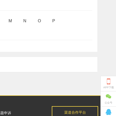
M
N
O
P

APP下载

公众号

渠道合作平台
问题申诉