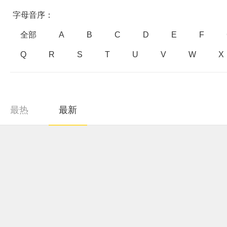
字母音序：
全部
A
B
C
D
E
F
Q
R
S
T
U
V
W
X
最热
最新