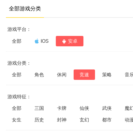
全部游戏分类
游戏平台：
全部
IOS
安卓
游戏分类：
全部
角色
休闲
竞速
策略
音
游戏特征：
全部
三国
卡牌
仙侠
武侠
魔
女生
历史
封神
玄幻
都市
动