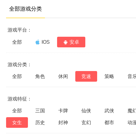
全部游戏分类
游戏平台：
全部
IOS
安卓
游戏分类：
全部
角色
休闲
竞速
策略
音
游戏特征：
全部
三国
卡牌
仙侠
武侠
魔
女生
历史
封神
玄幻
都市
动