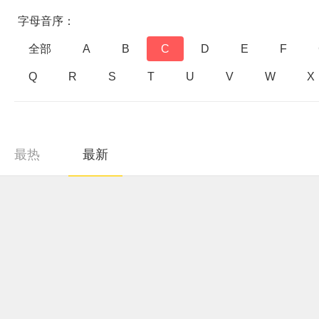
字母音序：
全部
A
B
C
D
E
F
Q
R
S
T
U
V
W
X
最热
最新