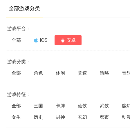
全部游戏分类
游戏平台：
全部
IOS
安卓
游戏分类：
全部
角色
休闲
竞速
策略
音
游戏特征：
全部
三国
卡牌
仙侠
武侠
魔
女生
历史
封神
玄幻
都市
动