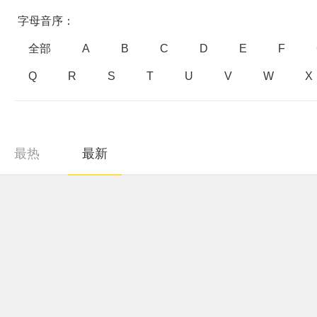
字母音序：
全部
A
B
C
D
E
F
Q
R
S
T
U
V
W
X
最热
最新