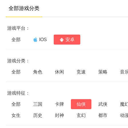
全部游戏分类
游戏平台：
全部
IOS
安卓
游戏分类：
全部
角色
休闲
竞速
策略
音
游戏特征：
全部
三国
卡牌
仙侠
武侠
魔
女生
历史
封神
玄幻
都市
动