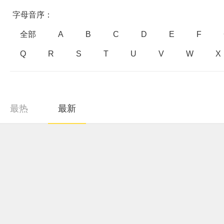
字母音序：
全部
A
B
C
D
E
F
Q
R
S
T
U
V
W
X
最热
最新