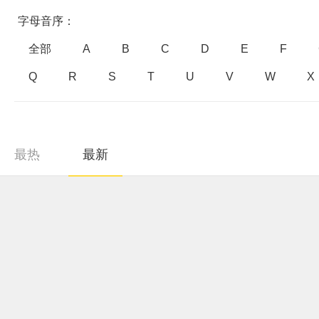
字母音序：
全部
A
B
C
D
E
F
Q
R
S
T
U
V
W
X
最热
最新