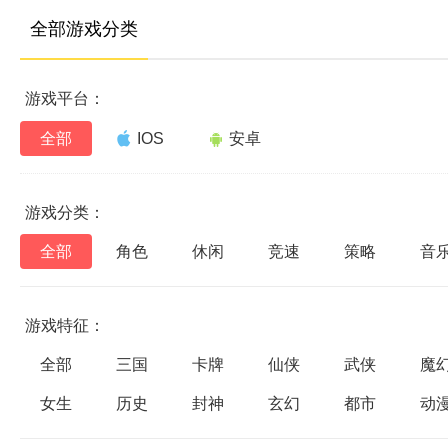
全部游戏分类
游戏平台：
全部
IOS
安卓
游戏分类：
全部
角色
休闲
竞速
策略
音
游戏特征：
全部
三国
卡牌
仙侠
武侠
魔
女生
历史
封神
玄幻
都市
动