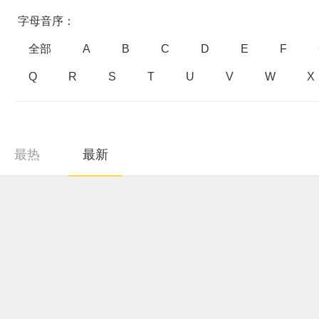
字母音序：
全部
A
B
C
D
E
F
Q
R
S
T
U
V
W
X
最热
最新