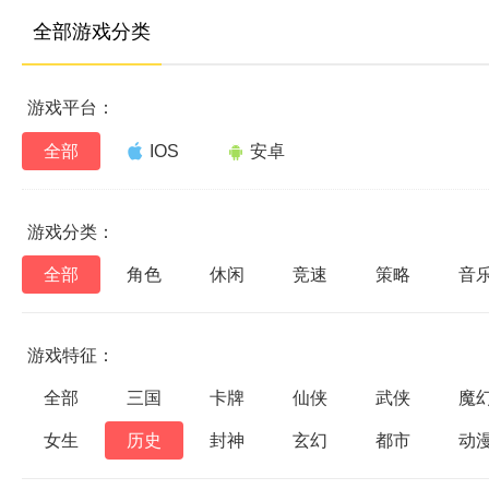
全部游戏分类
游戏平台：
全部
IOS
安卓
游戏分类：
全部
角色
休闲
竞速
策略
音
游戏特征：
全部
三国
卡牌
仙侠
武侠
魔
女生
历史
封神
玄幻
都市
动