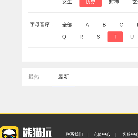
女生
历史
封神
玄
字母音序：
全部
A
B
C
Q
R
S
T
U
最热
最新
联系我们
|
充值中心
|
客服中