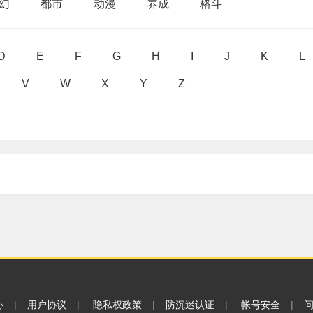
幻
都市
动漫
养成
格斗
D
E
F
G
H
I
J
K
L
V
W
X
Y
Z
心
|
用户协议
|
隐私权政策
|
防沉迷认证
|
帐号安全
|