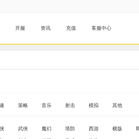
开服
资讯
充值
客服中心
速
策略
音乐
射击
模拟
其他
侠
武侠
魔幻
塔防
西游
横版