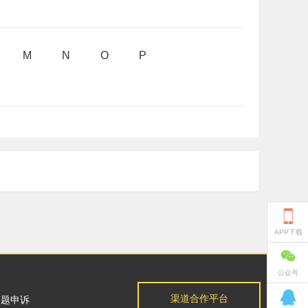
M
N
O
P

APP下载

公众号

渠道合作平台
问题申诉