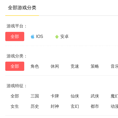
全部游戏分类
游戏平台：
全部
IOS
安卓
游戏分类：
全部
角色
休闲
竞速
策略
音
游戏特征：
全部
三国
卡牌
仙侠
武侠
魔
女生
历史
封神
玄幻
都市
动