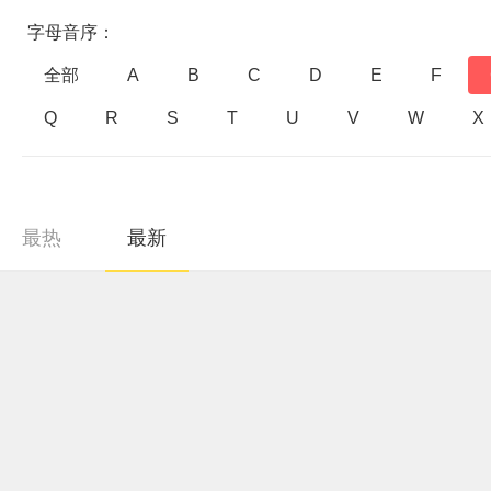
字母音序：
全部
A
B
C
D
E
F
Q
R
S
T
U
V
W
X
最热
最新