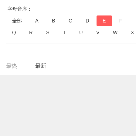
字母音序：
全部
A
B
C
D
E
F
Q
R
S
T
U
V
W
X
最热
最新