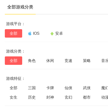
全部游戏分类
游戏平台：
全部
IOS
安卓
游戏分类：
全部
角色
休闲
竞速
策略
音
游戏特征：
全部
三国
卡牌
仙侠
武侠
魔
女生
历史
封神
玄幻
都市
动