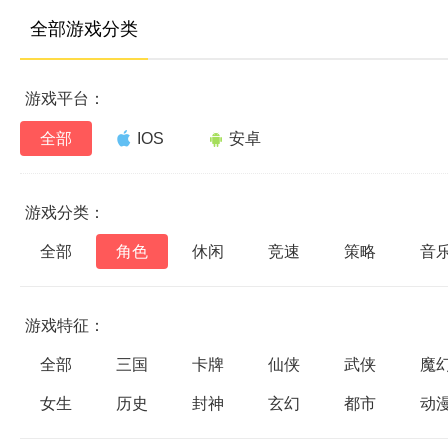
全部游戏分类
游戏平台：
全部
IOS
安卓
游戏分类：
全部
角色
休闲
竞速
策略
音
游戏特征：
全部
三国
卡牌
仙侠
武侠
魔
女生
历史
封神
玄幻
都市
动