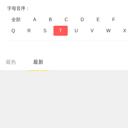
字母音序：
全部
A
B
C
D
E
F
Q
R
S
T
U
V
W
X
最热
最新