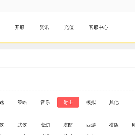
开服
资讯
充值
客服中心
速
策略
音乐
射击
模拟
其他
侠
武侠
魔幻
塔防
西游
横版