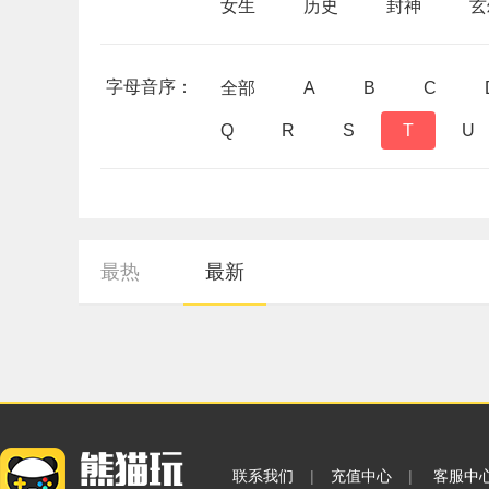
女生
历史
封神
玄
字母音序：
全部
A
B
C
Q
R
S
T
U
最热
最新
联系我们
|
充值中心
|
客服中