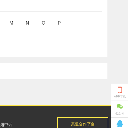
M
N
O
P

APP下载

公众号

渠道合作平台
问题申诉