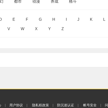
幻
都市
动漫
养成
格斗
D
E
F
G
H
I
J
K
L
V
W
X
Y
Z
心
|
用户协议
|
隐私权政策
|
防沉迷认证
|
帐号安全
|