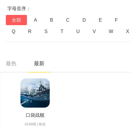
字母音序：
全部
A
B
C
D
E
F
Q
R
S
T
U
V
W
X
最热
最新
口袋战舰
454MB | 角色