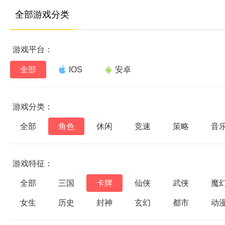
全部游戏分类
游戏平台：
全部
IOS
安卓
游戏分类：
全部
角色
休闲
竞速
策略
音
游戏特征：
全部
三国
卡牌
仙侠
武侠
魔
女生
历史
封神
玄幻
都市
动