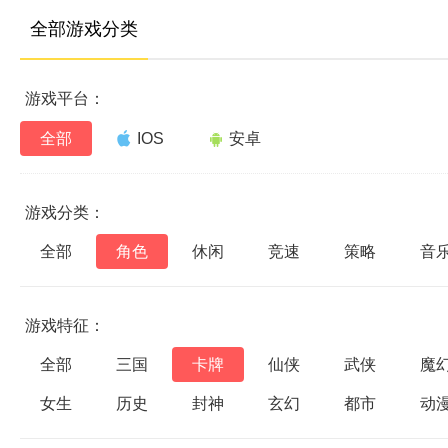
全部游戏分类
游戏平台：
全部
IOS
安卓
游戏分类：
全部
角色
休闲
竞速
策略
音
游戏特征：
全部
三国
卡牌
仙侠
武侠
魔
女生
历史
封神
玄幻
都市
动