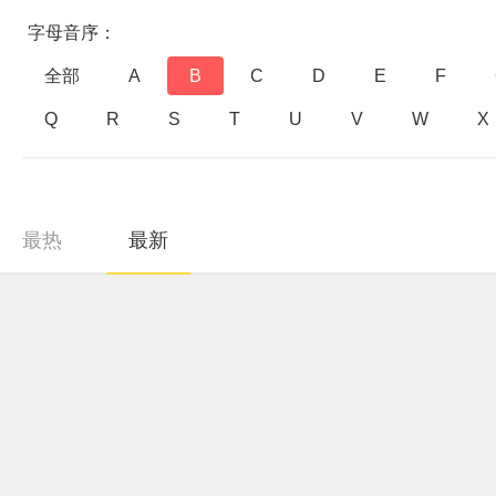
字母音序：
全部
A
B
C
D
E
F
Q
R
S
T
U
V
W
X
最热
最新