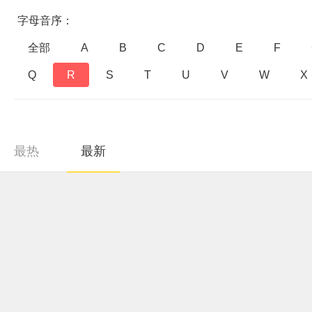
字母音序：
全部
A
B
C
D
E
F
Q
R
S
T
U
V
W
X
最热
最新