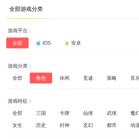
全部游戏分类
游戏平台：
全部
IOS
安卓
游戏分类：
全部
角色
休闲
竞速
策略
音
游戏特征：
全部
三国
卡牌
仙侠
武侠
魔
女生
历史
封神
玄幻
都市
动