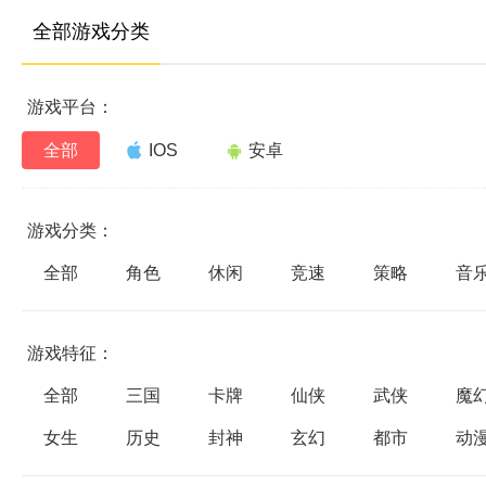
全部游戏分类
游戏平台：
全部
IOS
安卓
游戏分类：
全部
角色
休闲
竞速
策略
音
游戏特征：
全部
三国
卡牌
仙侠
武侠
魔
女生
历史
封神
玄幻
都市
动