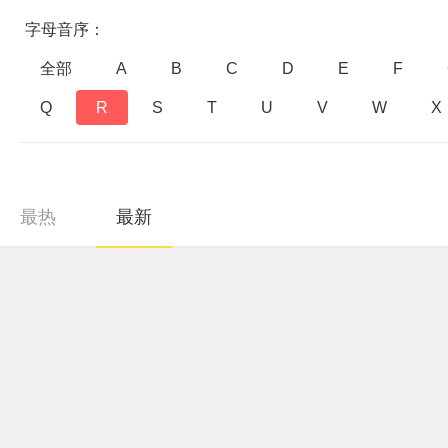
字母音序：
全部
A
B
C
D
E
F
Q
R
S
T
U
V
W
X
最热
最新