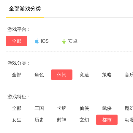
全部游戏分类
游戏平台：
全部
IOS
安卓
游戏分类：
全部
角色
休闲
竞速
策略
音
游戏特征：
全部
三国
卡牌
仙侠
武侠
魔
女生
历史
封神
玄幻
都市
动