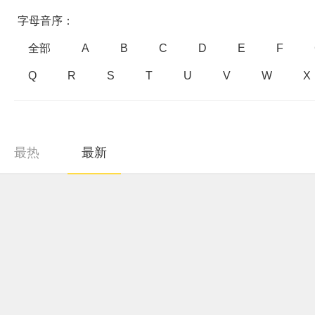
字母音序：
全部
A
B
C
D
E
F
Q
R
S
T
U
V
W
X
最热
最新