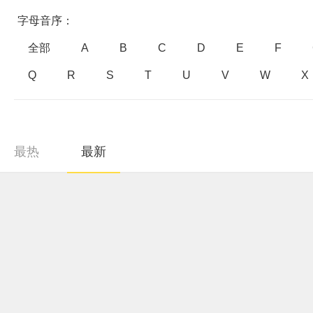
字母音序：
全部
A
B
C
D
E
F
Q
R
S
T
U
V
W
X
最热
最新