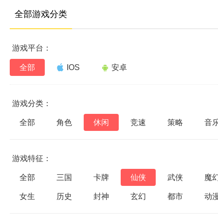
全部游戏分类
游戏平台：
全部
IOS
安卓
游戏分类：
全部
角色
休闲
竞速
策略
音
游戏特征：
全部
三国
卡牌
仙侠
武侠
魔
女生
历史
封神
玄幻
都市
动