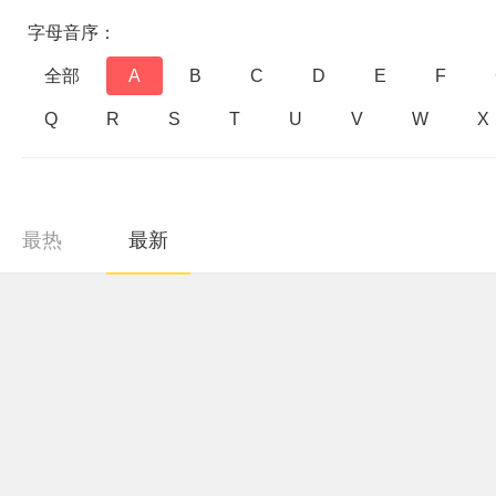
字母音序：
全部
A
B
C
D
E
F
Q
R
S
T
U
V
W
X
最热
最新