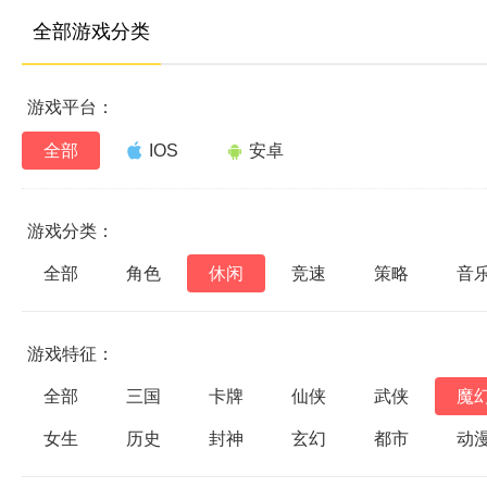
全部游戏分类
游戏平台：
全部
IOS
安卓
游戏分类：
全部
角色
休闲
竞速
策略
音
游戏特征：
全部
三国
卡牌
仙侠
武侠
魔
女生
历史
封神
玄幻
都市
动