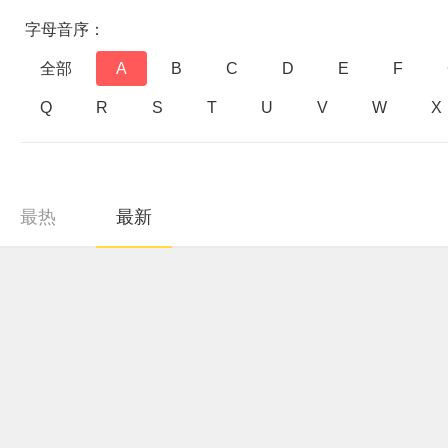
字母音序：
全部
A
B
C
D
E
F
Q
R
S
T
U
V
W
X
最热
最新