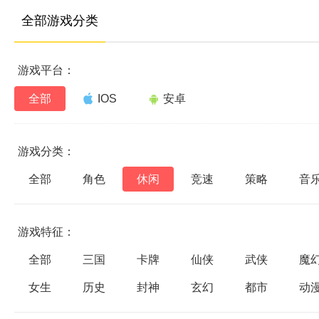
全部游戏分类
游戏平台：
全部
IOS
安卓
游戏分类：
全部
角色
休闲
竞速
策略
音
游戏特征：
全部
三国
卡牌
仙侠
武侠
魔
女生
历史
封神
玄幻
都市
动