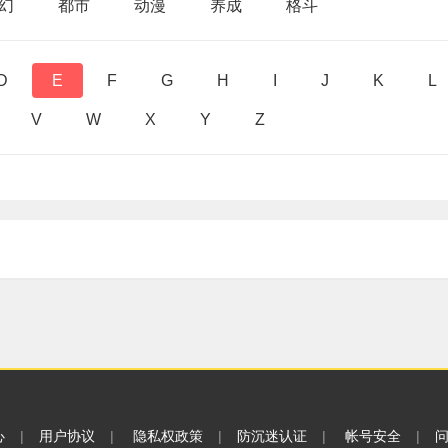
幻
都市
动漫
养成
格斗
D
E
F
G
H
I
J
K
L
V
W
X
Y
Z
心
|
用户协议
|
隐私权政策
|
防沉迷认证
|
帐号安全
|