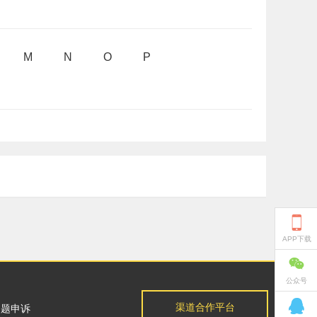
M
N
O
P

APP下载

公众号

渠道合作平台
问题申诉