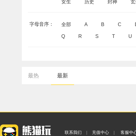
女生
历史
封神
玄
字母音序：
全部
A
B
C
Q
R
S
T
U
最热
最新
联系我们
|
充值中心
|
客服中