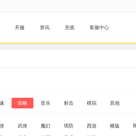
开服
资讯
充值
客服中心
速
策略
音乐
射击
模拟
其他
侠
武侠
魔幻
塔防
西游
横版