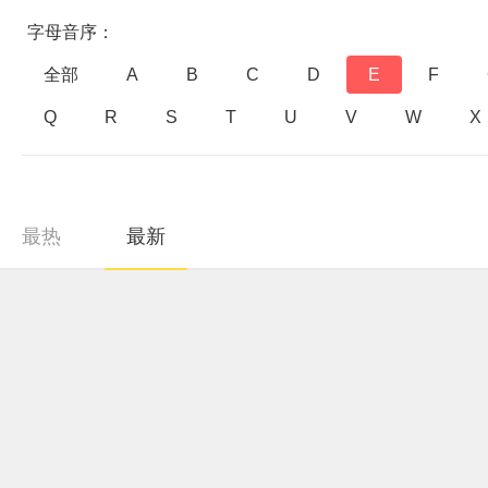
字母音序：
全部
A
B
C
D
E
F
Q
R
S
T
U
V
W
X
最热
最新