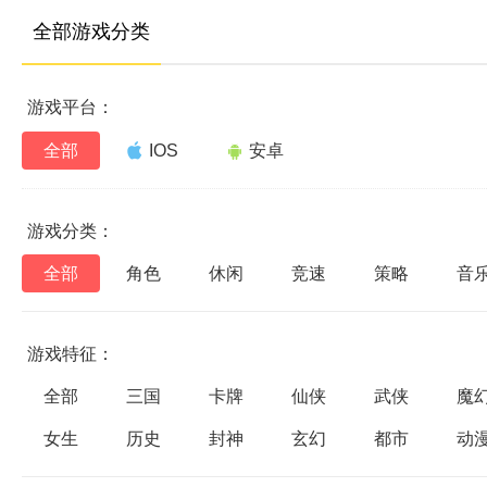
全部游戏分类
游戏平台：
全部
IOS
安卓
游戏分类：
全部
角色
休闲
竞速
策略
音
游戏特征：
全部
三国
卡牌
仙侠
武侠
魔
女生
历史
封神
玄幻
都市
动