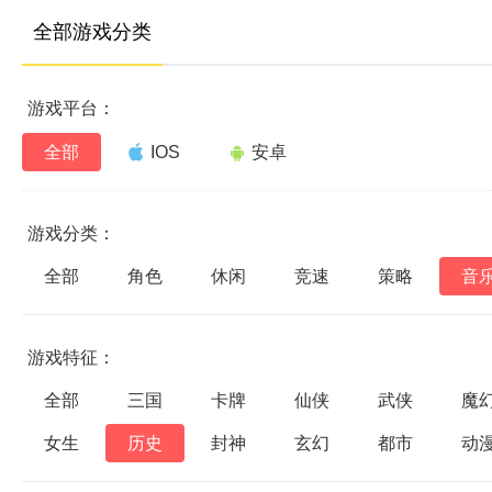
全部游戏分类
游戏平台：
全部
IOS
安卓
游戏分类：
全部
角色
休闲
竞速
策略
音
游戏特征：
全部
三国
卡牌
仙侠
武侠
魔
女生
历史
封神
玄幻
都市
动