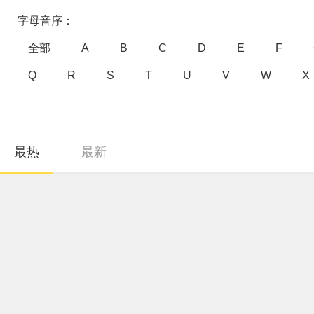
字母音序：
全部
A
B
C
D
E
F
Q
R
S
T
U
V
W
X
最热
最新