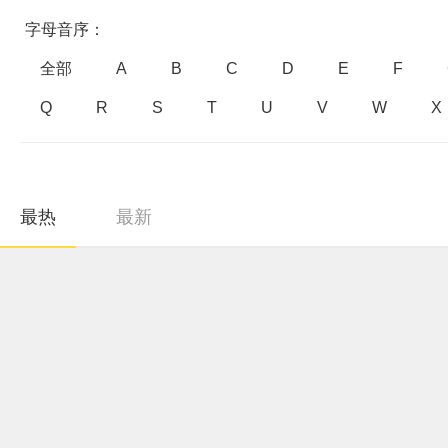
字母音序：
全部
A
B
C
D
E
F
Q
R
S
T
U
V
W
X
最热
最新