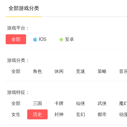
全部游戏分类
游戏平台：
全部
IOS
安卓
游戏分类：
全部
角色
休闲
竞速
策略
音
游戏特征：
全部
三国
卡牌
仙侠
武侠
魔
女生
历史
封神
玄幻
都市
动