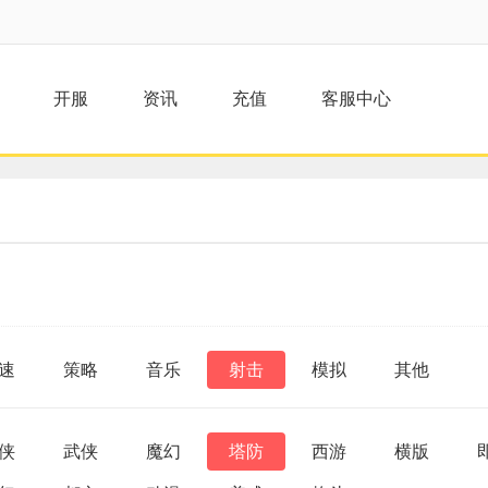
开服
资讯
充值
客服中心
速
策略
音乐
射击
模拟
其他
侠
武侠
魔幻
塔防
西游
横版