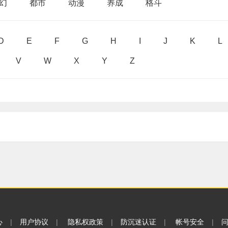
幻
都市
动漫
养成
格斗
D
E
F
G
H
I
J
K
L
V
W
X
Y
Z
心
|
用户协议
|
隐私权政策
|
防沉迷认证
|
帐号安全
|