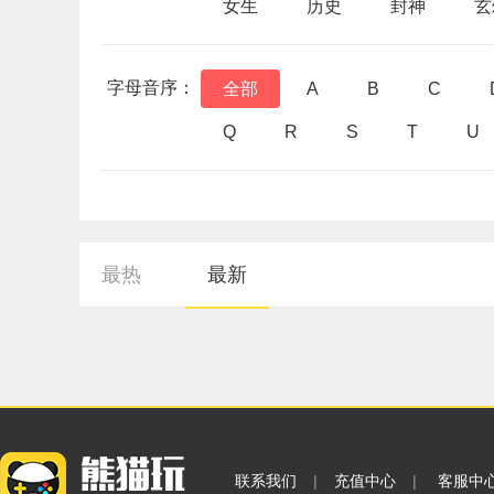
女生
历史
封神
玄
字母音序：
全部
A
B
C
Q
R
S
T
U
最热
最新
联系我们
|
充值中心
|
客服中