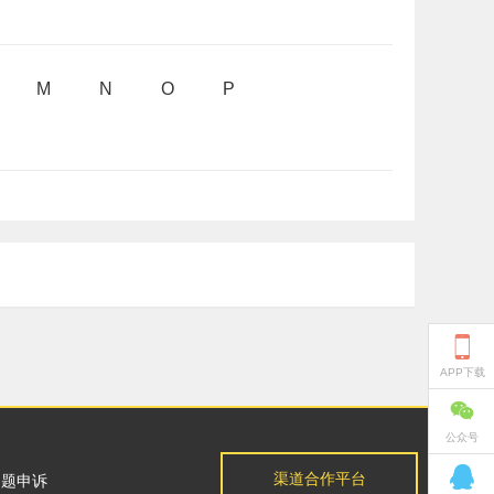
M
N
O
P

APP下载

公众号

渠道合作平台
问题申诉