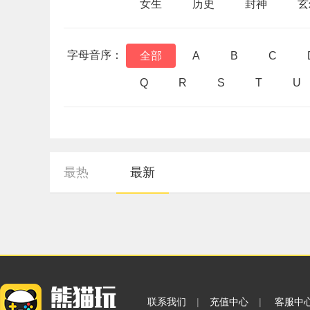
女生
历史
封神
玄
字母音序：
全部
A
B
C
Q
R
S
T
U
最热
最新
联系我们
|
充值中心
|
客服中