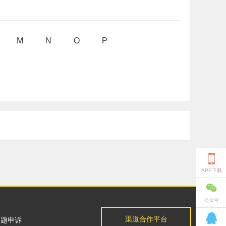
M
N
O
P

APP下载

公众号

渠道合作平台
问题申诉