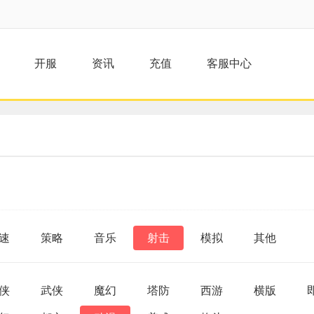
开服
资讯
充值
客服中心
速
策略
音乐
射击
模拟
其他
侠
武侠
魔幻
塔防
西游
横版