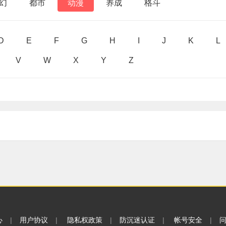
幻
都市
动漫
养成
格斗
D
E
F
G
H
I
J
K
L
V
W
X
Y
Z
心
|
用户协议
|
隐私权政策
|
防沉迷认证
|
帐号安全
|