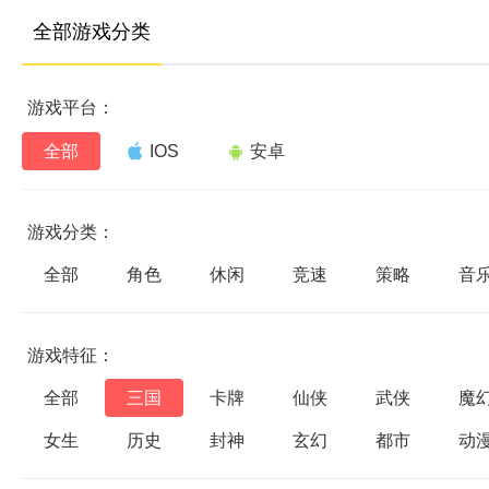
全部游戏分类
游戏平台：
全部
IOS
安卓
游戏分类：
全部
角色
休闲
竞速
策略
音
游戏特征：
全部
三国
卡牌
仙侠
武侠
魔
女生
历史
封神
玄幻
都市
动