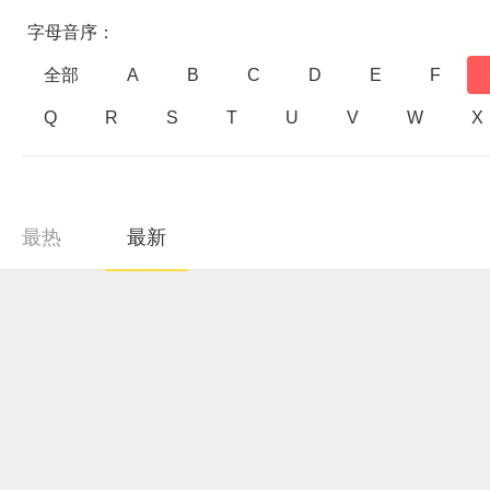
字母音序：
全部
A
B
C
D
E
F
Q
R
S
T
U
V
W
X
最热
最新